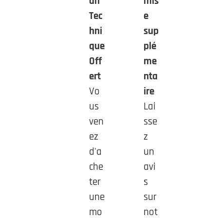
an
mis
Tec
e
hni
sup
que
plé
Off
me
ert
nta
Vo
ire
us
Lai
ven
sse
ez
z
d'a
un
che
avi
ter
s
une
sur
mo
not