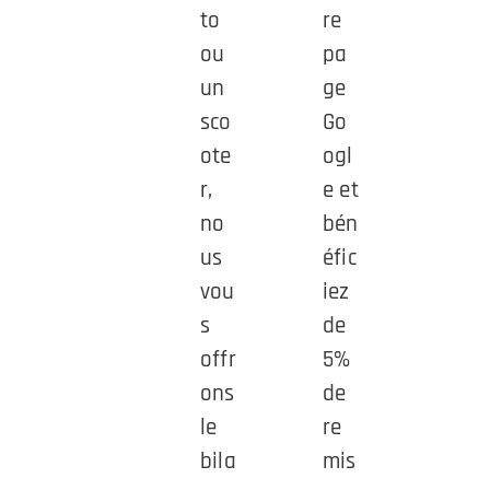
to
re
ou
pa
un
ge
sco
Go
ote
ogl
r,
e et
no
bén
us
éfic
vou
iez
s
de
offr
5%
ons
de
le
re
bila
mis