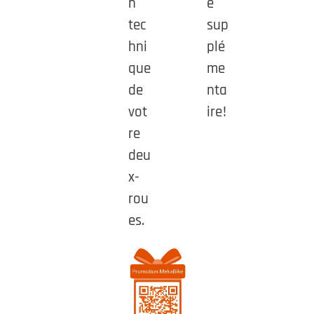
n
e
tec
sup
hni
plé
que
me
de
nta
vot
ire!
re
deu
x-
rou
es.